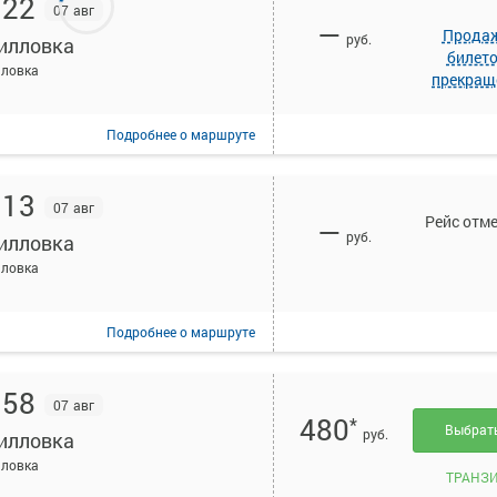
:22
07 авг
—
Прода
руб.
илловка
билет
лловка
прекращ
Подробнее
о маршруте
:13
07 авг
Рейс отм
—
руб.
илловка
лловка
Подробнее
о маршруте
:58
07 авг
480
*
Выбра
руб.
илловка
лловка
ТРАНЗ