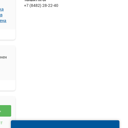
+7 (8482) 28-22-40
жа
ов
ена
енен
ть
ИТ