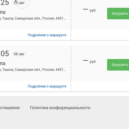
:25
08 авг
—
руб.
ла
Загрузить
Ташла, Ташла, Самарская обл., Россия, 445132 (Центр населенного пункта)
Подробнее
о маршруте
:05
08 авг
—
руб.
ла
Загрузить
Ташла, Ташла, Самарская обл., Россия, 445132 (Центр населенного пункта)
Подробнее
о маршруте
:56
08 авг
оглашение
Политика конфиденциальности
Рейс отм
—
руб.
ла
Ташла, Ташла, Самарская обл., Россия, 445132 (Центр населенного пункта)