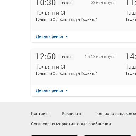
10:30
11
55 мин в пути
08 авг
Тольятти СГ
Таш
Тольятти СГ, Тольятти, ул Родины, 1
Детали рейса
12:50
14
1 ч 15 мин в пути
08 авг
Тольятти СГ
Таш
Тольятти СГ, Тольятти, ул Родины, 1
Детали рейса
14:00
14
56 мин в пути
08 авг
Контакты
Реквизиты
Пользовательское с
Тольятти СГ
Таш
Согласие на маркетинговые сообщения
Тольятти СГ, Тольятти, ул Родины, 1