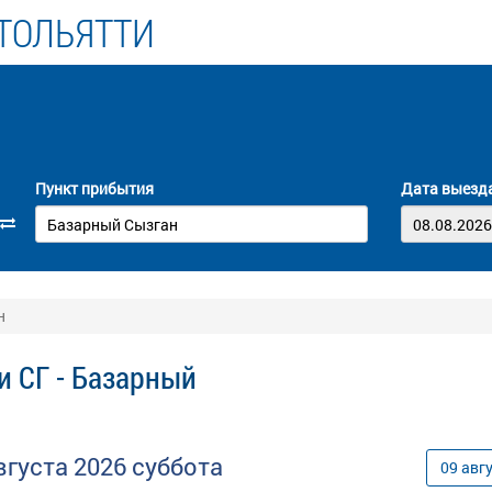
ТОЛЬЯТТИ
Пункт прибытия
Дата выезд
н
и СГ - Базарный
вгуста
2026
суббота
09
авг